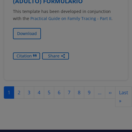
(ADULTO) FORMULÁRIO
This template has been developed in conjunction
with the
Practical Guide on Family Tracing - Part II
.
Download
Citation
Share
Pagination
Next pag
1
2
3
4
5
6
7
8
9
…
››
Last
Last
»