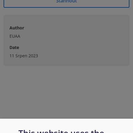
Stáhnout
Author
EUAA
Date
11 Srpen 2023
This website uses the