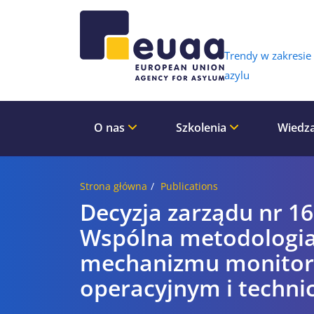
Header 
Trendy w zakresie
azylu
O nas
Szkolenia
Wiedza
Strona główna
Publications
Decyzja zarządu nr 16
Wspólna metodologia
mechanizmu monitor
operacyjnym i techn