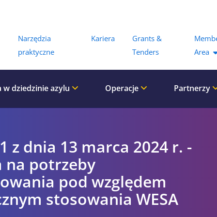
Menu
Narzędzia
Kariera
Grants &
Memb
praktyczne
Tenders
Area
 w dziedzinie azylu
Operacje
Partnerzy
1 z dnia 13 marca 2024 r. -
 na potrzeby
owania pod względem
icznym stosowania WESA