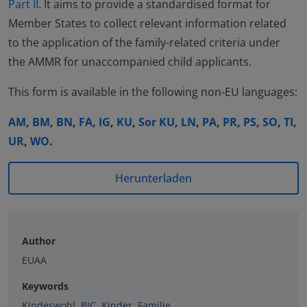
Part II
. It aims to provide a standardised format for
Member States to collect relevant information related
to the application of the family-related criteria under
the AMMR for unaccompanied child applicants.
This form is available in the following non-EU languages:
AM
,
BM
,
BN
,
FA
,
IG
,
KU
,
Sor KU
,
LN
,
PA
,
PR
,
PS
,
SO
,
TI
,
UR
,
WO
.
Herunterladen
Author
EUAA
Keywords
Kindeswohl
,
BIC
,
Kinder
,
Familie
,