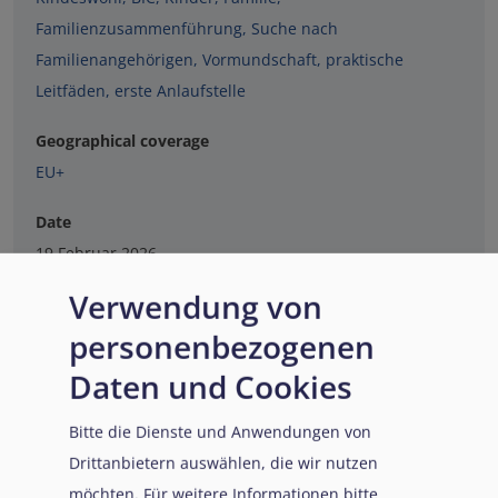
Familienzusammenführung
,
Suche nach
Familienangehörigen
,
Vormundschaft
,
praktische
Leitfäden
,
erste Anlaufstelle
Geographical coverage
EU+
Date
19 Februar 2026
Verwendung von
personenbezogenen
Daten und Cookies
Bitte die Dienste und Anwendungen von
Drittanbietern auswählen, die wir nutzen
möchten.
Für weitere Informationen bitte