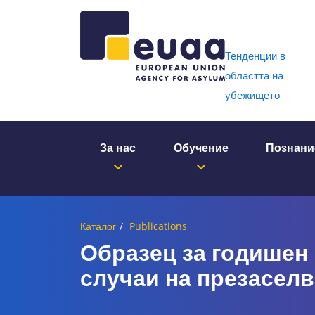
Header 
Тенденции в
областта на
убежището
За нас
Обучение
Познани
Каталог
Publications
Образец за годишен 
случаи на презасел