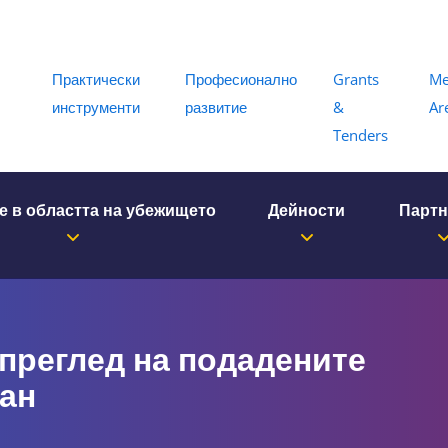
Menu
Практически
Професионално
Grants
M
инструменти
развитие
&
Ar
Tenders
е в областта на убежището
Дейности
Парт
преглед на подадените
ван