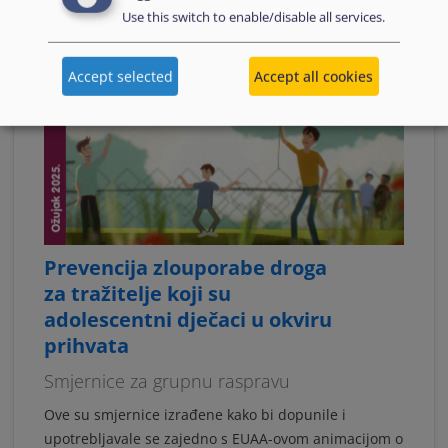
Use this switch to enable/disable all services.
Accept selected
Accept all cookies
Prevencija zlouporabe droga
za tražitelje koji su
adolescentni dječaci u okviru
prihvata
Smjernice za grupnu raspravu
Ove su smjernice izrađene kako bi dopunile i
upotrebljavale se zajedno s EUAA-ovom animacijom o