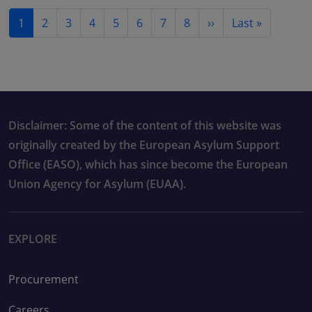
Pagination
Next page
Last page
1
2
3
4
5
6
7
8
››
Last »
Disclaimer: Some of the content of this website was
originally created by the European Asylum Support
Office (EASO), which has since become the European
Union Agency for Asylum (EUAA).
EXPLORE
Procurement
Careers