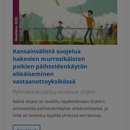
Kansainvälistä suojelua
hakevien murrosikäisten
poikien päihteidenkäytön
ehkäiseminen
vastaanottoyksikössä
Ryhmäkeskustelua koskevat ohjeet
Nämä ohjeet on laadittu täydentämään EUAA:n
animaatiota päihteidenkäytön ehkäisemisestä, ja
niitä on tarkoitus käyttää yhdessä sen kanssa.