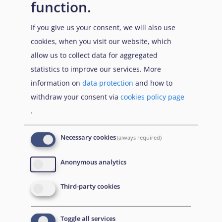
function.
Citation
Share
If you give us your consent, we will also use
cookies, when you visit our website, which
allow us to collect data for aggregated
statistics to improve our services. More
information on
data protection
and how to
19 March
withdraw your consent via
cookies policy page
2025
.
Necessary cookies
(always required)
Anonymous analytics
Third-party cookies
Toggle all services